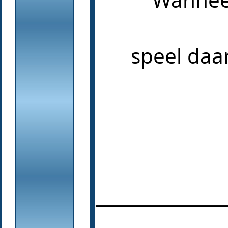
speel daa
______________